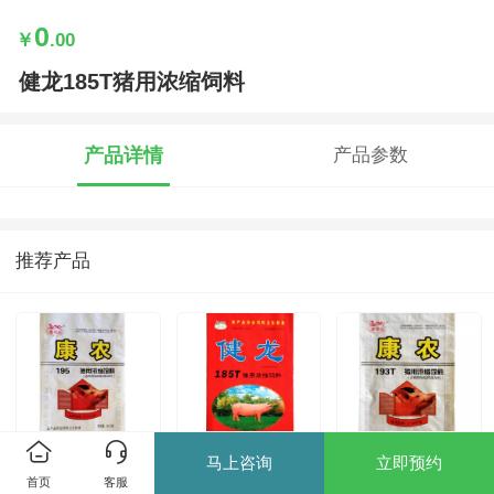
0
￥
.00
健龙185T猪用浓缩饲料
产品详情
产品参数
推荐产品
马上咨询
立即预约
康农195猪用浓缩
健龙185T猪用浓
康农193T猪用浓
首页
客服